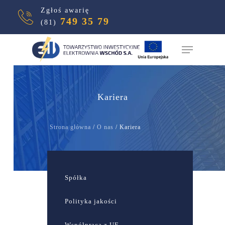
Zgłoś awarię
749 35 79
(81)
Hit enter to search or ESC to close
Kariera
Strona główna
/
O nas
/
Kariera
Spółka
Polityka jakości
Współpraca z UE