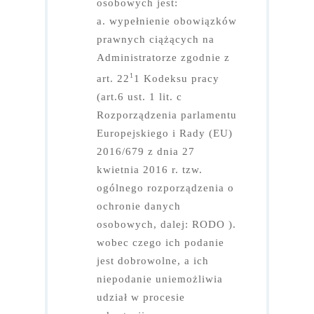
Spółka
osobowych jest:
Strefa klienta
a. wypełnienie obowiązków
Polityka jakości
Energia dla Twojej firmy
Przetargi
prawnych ciążących na
Współpraca z UE
Zostań klientem TIEW
Administratorze zgodnie z
Dystrybucja energii
Regulaminy
Obowiązki publikacyjne
1
art. 22
1 Kodeksu pracy
Galeria
Dokumenty dla firmy
Przyłączeniowe Kodeksy Si
Oferta współpracy
Przetargi 2023
Dokumenty
(art.6 ust. 1 lit. c
Schemat organizacyjny
Sprzedawca rezerwowy
Przyłącz się – odbiorca
Przyłącz się
Przetargi 2021
Rozporządzenia parlamentu
Dla Akcjonariuszy
Europejskiego i Rady (EU)
Kariera
Struktura paliw
Przyłącz się – wytwórca
Usługi
Przetargi 2020
Kontakt
2016/679 z dnia 27
Przetargi
Środki poprawy efektywno
Prosument/mikroinstalacja
Renumeracja kodów PPE
Przetargi 2019
kwietnia 2016 r. tzw.
energetycznej
ogólnego rozporządzenia o
Struktura paliw
Taryfy
Przetargi 2018
ochronie danych
Środki poprawy efektywności
Potencjał techniczny
Przetargi 2017
osobowych, dalej: RODO ).
energetycznej
wobec czego ich podanie
Zmiana sprzedawcy
Informacje o plikach cookie
jest dobrowolne, a ich
Komunikaty energetyczne i
niepodanie uniemożliwia
Stan przyłączeń w sieci
udział w procesie